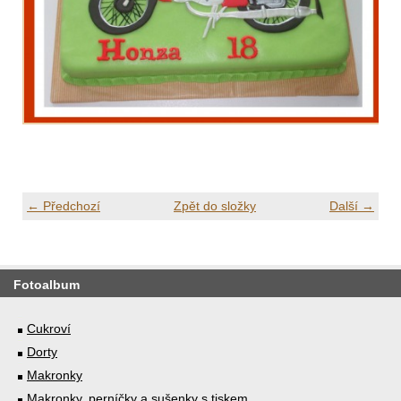
← Předchozí
Zpět do složky
Další →
Fotoalbum
Cukroví
Dorty
Makronky
Makronky, perníčky a sušenky s tiskem