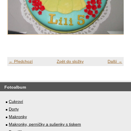
← Předchozí
Zpět do složky
Další →
Fotoalbum
Cukroví
Dorty
Makronky
Makronky, perníčky a sušenky s tiskem