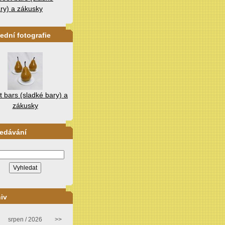
ry) a zákusky
ední fotografie
 bars (sladké bary) a
zákusky
ledávání
iv
srpen / 2026
>>