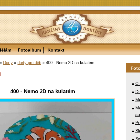
dělám
Fotoalbum
Kontakt
»
Dorty
»
dorty pro děti
»
400 - Nemo 2D na kulatém
Fot
i
Cu
400 - Nemo 2D na kulatém
Do
M
Ma
su
Pe
Sl
Sw