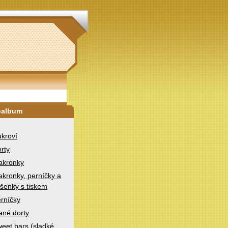
oalbum
kroví
rty
akronky
kronky, perníčky a
šenky s tiskem
rníčky
ané dorty
eet bars (sladké