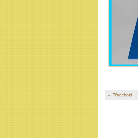
← Předchozí