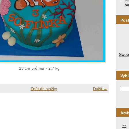
ba
Posl
Sweet
23 cm průměr - 2,7 kg
Vyh
Zpět do složky
Další →
Arch
<<