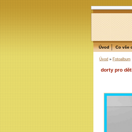
Úvod
Co vše 
Úvod
»
Fotoalbum
dorty pro dět