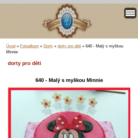
Úvod
»
Fotoalbum
»
Dorty
»
dorty pro děti
»
640 - Malý s myškou
Minnie
dorty pro děti
640 - Malý s myškou Minnie