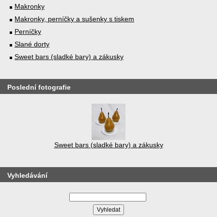
Makronky
Makronky, perníčky a sušenky s tiskem
Perníčky
Slané dorty
Sweet bars (sladké bary) a zákusky
Poslední fotografie
Sweet bars (sladké bary) a zákusky
Vyhledávání