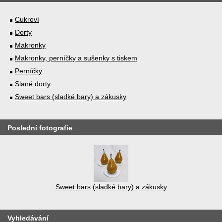
Cukroví
Dorty
Makronky
Makronky, perníčky a sušenky s tiskem
Perníčky
Slané dorty
Sweet bars (sladké bary) a zákusky
Poslední fotografie
Sweet bars (sladké bary) a zákusky
Vyhledávání