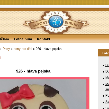
dělám
Fotoalbum
Kontakt
»
Dorty
»
dorty pro děti
»
926 - hlava pejska
Fot
i
Cu
926 - hlava pejska
Do
M
Ma
su
Pe
Sl
Sw