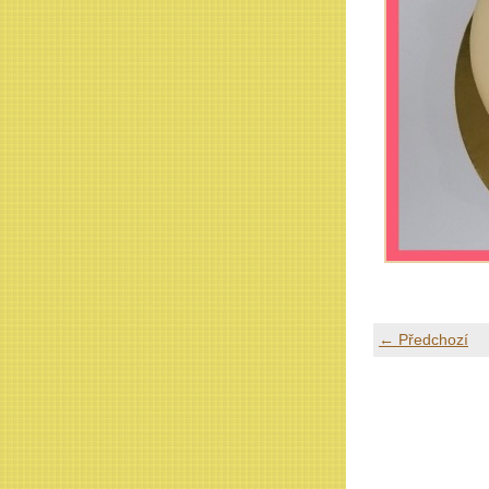
← Předchozí