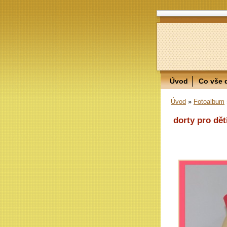
Úvod
Co vše 
Úvod
»
Fotoalbum
dorty pro dět