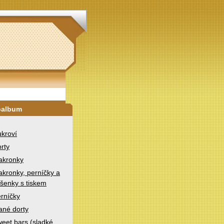
oalbum
kroví
rty
akronky
kronky, perníčky a
šenky s tiskem
rníčky
ané dorty
eet bars (sladké