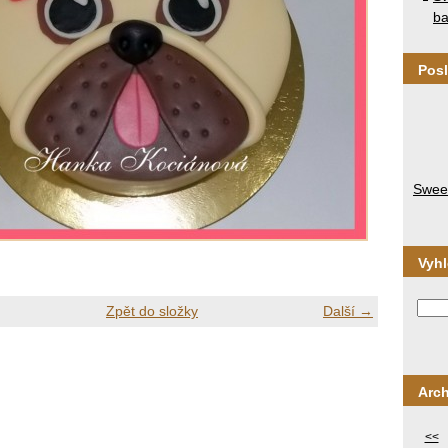
ba
Posl
Sweet
Vyh
Zpět do složky
Další →
Arch
<<