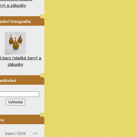
ry) a zákusky
ední fotografie
 bars (sladké bary) a
zákusky
ledávání
iv
srpen / 2026
>>