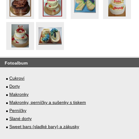
Fotoalbum
Cukroví
Dorty
Makronky
Makronky, perníčky a sušenky s tiskem
Perníčky
Slané dorty
Sweet bars (sladké bary) a zákusky