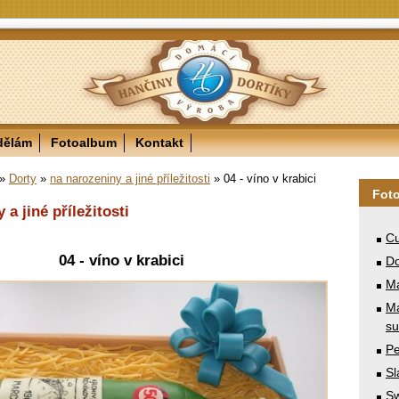
dělám
Fotoalbum
Kontakt
»
Dorty
»
na narozeniny a jiné příležitosti
»
04 - víno v krabici
Fot
 a jiné příležitosti
Cu
04 - víno v krabici
Do
M
Ma
su
Pe
Sl
Sw