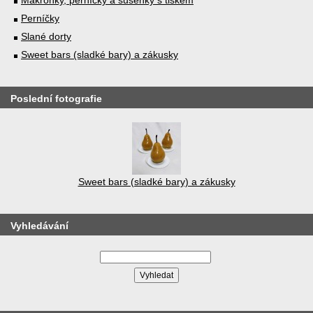
Perníčky
Slané dorty
Sweet bars (sladké bary) a zákusky
Poslední fotografie
Sweet bars (sladké bary) a zákusky
Vyhledávání