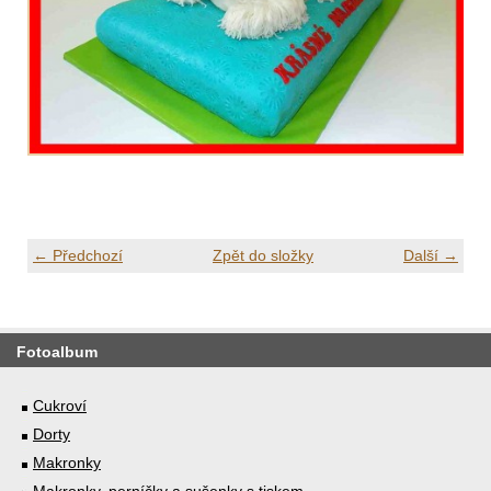
← Předchozí
Zpět do složky
Další →
Fotoalbum
Cukroví
Dorty
Makronky
Makronky, perníčky a sušenky s tiskem