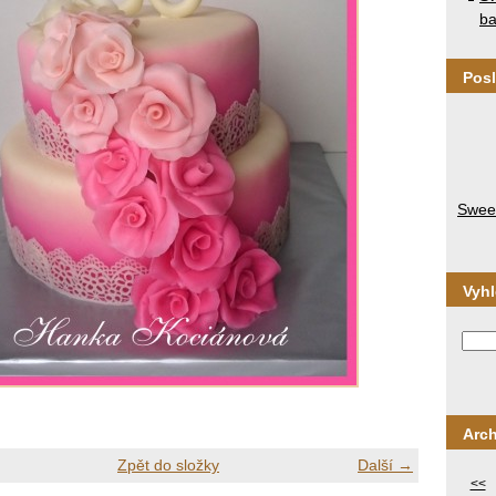
ba
Posl
Sweet
Vyh
Arch
Zpět do složky
Další →
<<