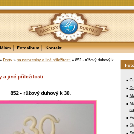
dělám
Fotoalbum
Kontakt
»
Dorty
»
na narozeniny a jiné příležitosti
»
852 - růžový duhový k
Fot
 a jiné příležitosti
Cu
Do
852 - růžový duhový k 30.
M
Ma
su
Pe
Sl
Sw