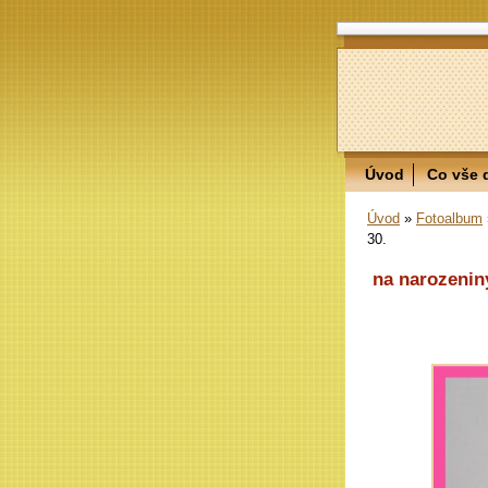
Úvod
Co vše 
Úvod
»
Fotoalbum
30.
na narozeniny