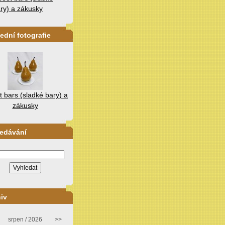
ry) a zákusky
ední fotografie
 bars (sladké bary) a
zákusky
ledávání
iv
srpen / 2026
>>