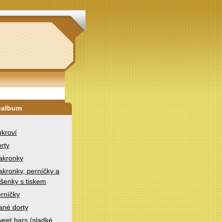
oalbum
kroví
rty
akronky
kronky, perníčky a
šenky s tiskem
rníčky
ané dorty
eet bars (sladké