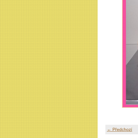
← Předchozí