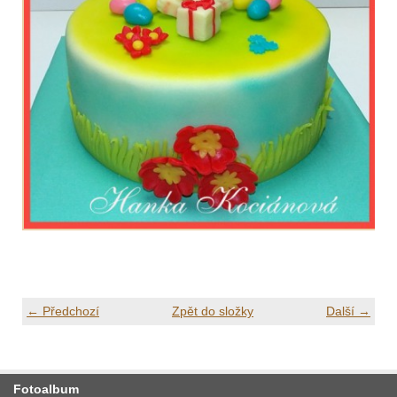
← Předchozí
Zpět do složky
Další →
Fotoalbum