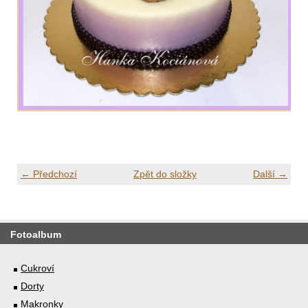
← Předchozí
Zpět do složky
Další →
Fotoalbum
Cukroví
Dorty
Makronky