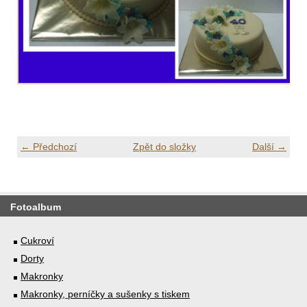
← Předchozí
Zpět do složky
Další →
Fotoalbum
Cukroví
Dorty
Makronky
Makronky, perníčky a sušenky s tiskem