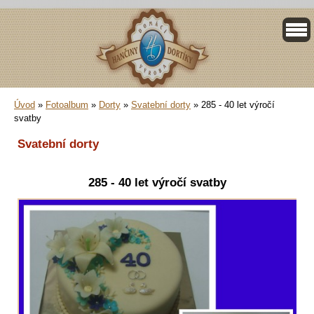
Úvod
»
Fotoalbum
»
Dorty
»
Svatební dorty
»
285 - 40 let výročí
svatby
Svatební dorty
285 - 40 let výročí svatby