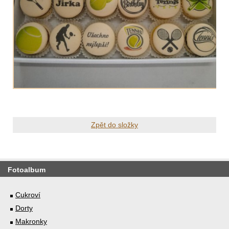
Zpět do složky
Fotoalbum
Cukroví
Dorty
Makronky