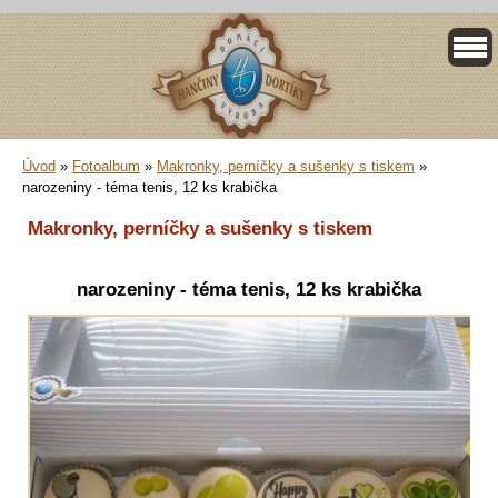
Úvod
»
Fotoalbum
»
Makronky, perníčky a sušenky s tiskem
»
narozeniny - téma tenis, 12 ks krabička
Makronky, perníčky a sušenky s tiskem
narozeniny - téma tenis, 12 ks krabička