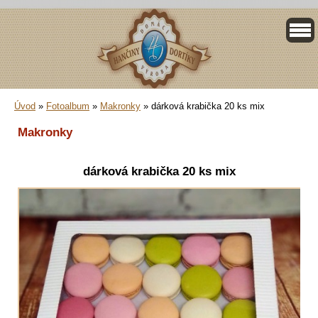
Úvod
»
Fotoalbum
»
Makronky
»
dárková krabička 20 ks mix
Makronky
dárková krabička 20 ks mix