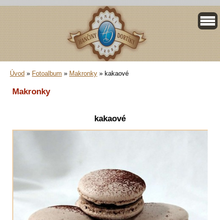
Úvod
»
Fotoalbum
»
Makronky
»
kakaové
Makronky
kakaové