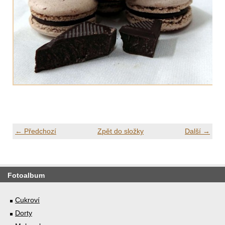
← Předchozí
Zpět do složky
Další →
Fotoalbum
Cukroví
Dorty