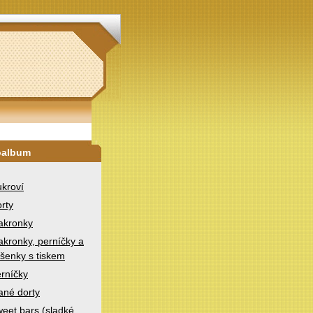
oalbum
kroví
rty
akronky
kronky, perníčky a
šenky s tiskem
rníčky
ané dorty
eet bars (sladké