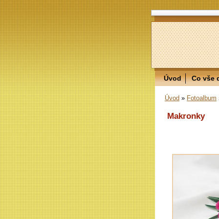
Úvod
Co vše 
Úvod
»
Fotoalbum
Makronky