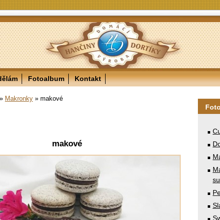
dělám
Fotoalbum
Kontakt
»
Makronky
»
makové
Fot
Cu
makové
Do
M
Ma
su
Pe
Sl
Sw