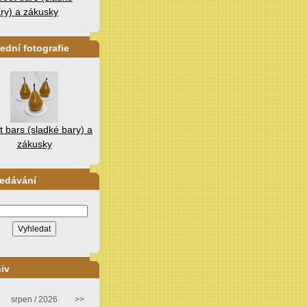
ry) a zákusky
ední fotografie
 bars (sladké bary) a
zákusky
ledávání
iv
srpen / 2026
>>