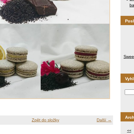
ba
Posl
Sweet
Vyh
Arch
Zpět do složky
Další →
<<