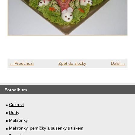
← Předchozí
Zpět do složky
Další →
Fotoalbum
Cukroví
Dorty
Makronky
Makronky, perníčky a sušenky s tiskem