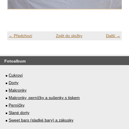
← Předchozí
Zpět do složky
Další →
Fotoalbum
Cukroví
Dorty
Makronky
Makronky, perníčky a sušenky s tiskem
Perníčky
Slané dorty
Sweet bars (sladké bary) a zákusky