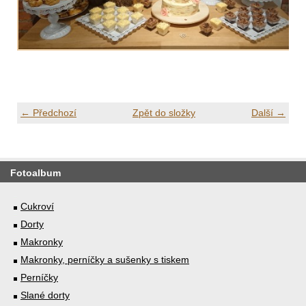
← Předchozí
Zpět do složky
Další →
Fotoalbum
Cukroví
Dorty
Makronky
Makronky, perníčky a sušenky s tiskem
Perníčky
Slané dorty