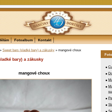
dělám
Fotoalbum
Kontakt
»
Sweet bars (sladké bary) a zákusky
»
mangové choux
Fot
sladké bary) a zákusky
Cu
mangové choux
Do
M
Ma
su
Pe
Sl
Sw