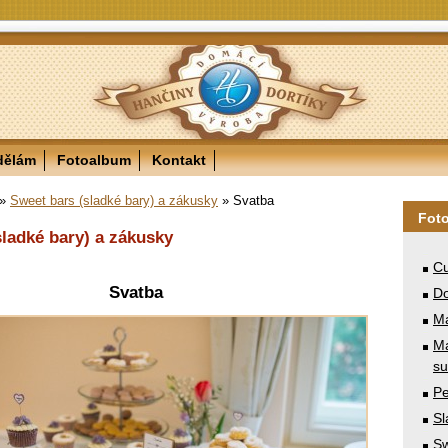
dělám
Fotoalbum
Kontakt
»
Sweet bars (sladké bary) a zákusky
»
Svatba
Fot
sladké bary) a zákusky
Cu
Svatba
Do
M
Ma
su
Pe
Sl
Sw