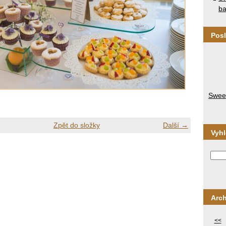
ba
Posl
Sweet
Zpět do složky
Další →
Vyh
Arch
<<