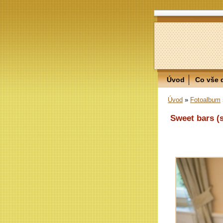
Úvod
Co vše 
Úvod
»
Fotoalbum
Sweet bars (