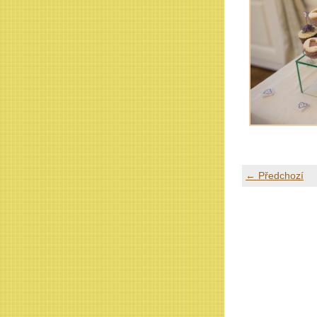
← Předchozí