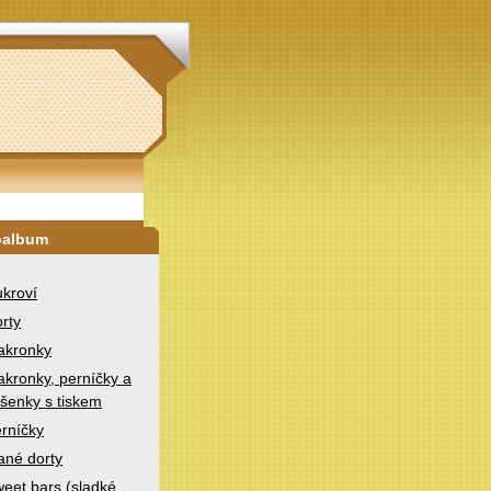
oalbum
kroví
rty
akronky
kronky, perníčky a
šenky s tiskem
rníčky
ané dorty
eet bars (sladké