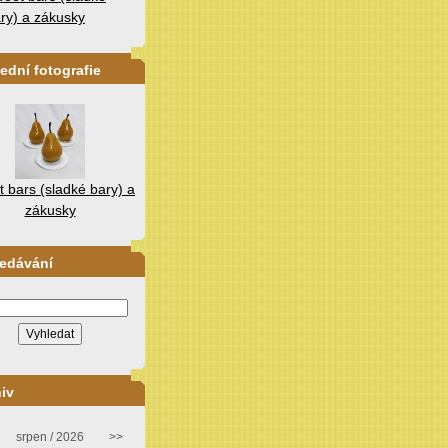
ry) a zákusky
ední fotografie
 bars (sladké bary) a
zákusky
ledávání
iv
srpen / 2026
>>