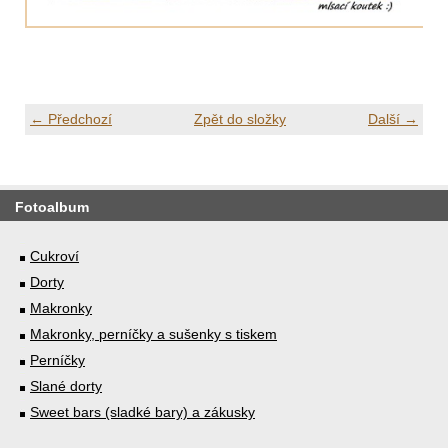
← Předchozí
Zpět do složky
Další →
Fotoalbum
Cukroví
Dorty
Makronky
Makronky, perníčky a sušenky s tiskem
Perníčky
Slané dorty
Sweet bars (sladké bary) a zákusky