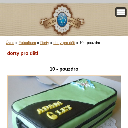
Úvod
»
Fotoalbum
»
Dorty
»
dorty pro děti
»
10 - pouzdro
dorty pro děti
10 - pouzdro