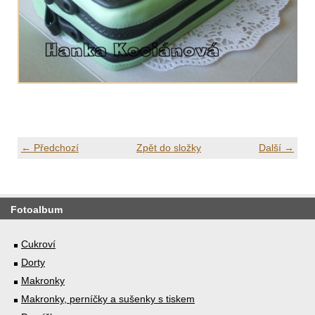
← Předchozí
Zpět do složky
Další →
Fotoalbum
Cukroví
Dorty
Makronky
Makronky, perníčky a sušenky s tiskem