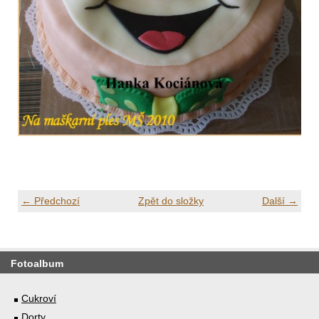
← Předchozí
Zpět do složky
Další →
Fotoalbum
Cukroví
Dorty