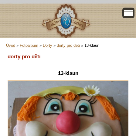
Úvod
»
Fotoalbum
»
Dorty
»
dorty pro děti
»
13-klaun
dorty pro děti
13-klaun