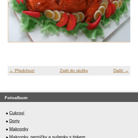
← Předchozí
Zpět do složky
Další →
Fotoalbum
Cukroví
Dorty
Makronky
Makronky, perníčky a sušenky s tiskem