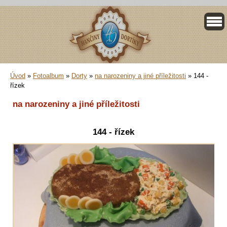
Úvod
»
Fotoalbum
»
Dorty
»
na narozeniny a jiné příležitosti
»
144 -
řízek
na narozeniny a jiné příležitosti
144 - řízek