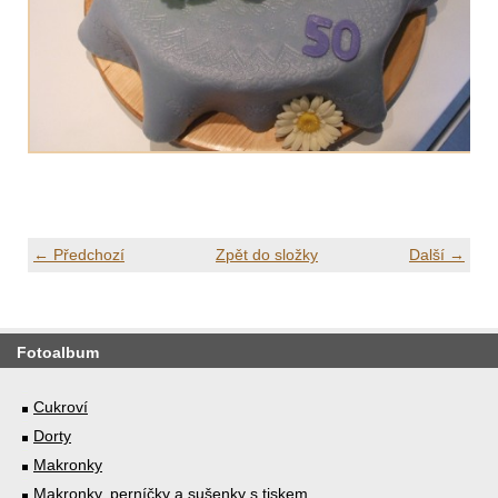
← Předchozí
Zpět do složky
Další →
Fotoalbum
Cukroví
Dorty
Makronky
Makronky, perníčky a sušenky s tiskem