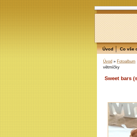
Úvod
Co vše 
Úvod
»
Fotoalbum
větrníčky
Sweet bars (