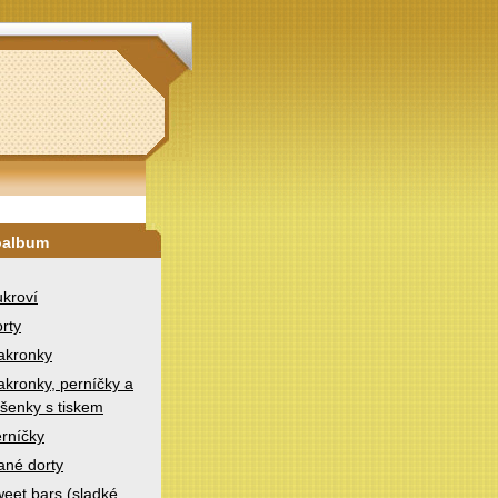
oalbum
kroví
rty
akronky
kronky, perníčky a
šenky s tiskem
rníčky
ané dorty
eet bars (sladké