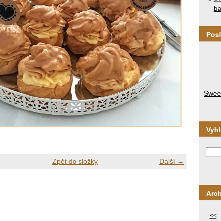
ba
Posl
Sweet
Vyh
Zpět do složky
Další →
Arch
<<