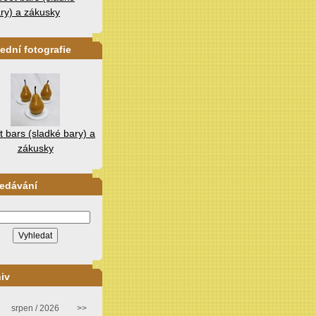
ry) a zákusky
ední fotografie
 bars (sladké bary) a
zákusky
ledávání
iv
srpen / 2026
>>