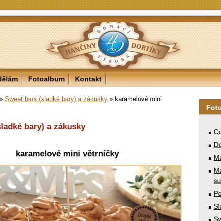
dělám
Fotoalbum
Kontakt
»
Sweet bars (sladké bary) a zákusky
»
karamelové mini
Fot
sladké bary) a zákusky
Cu
Do
karamelové mini větrníčky
M
Ma
su
Pe
Sl
Sw