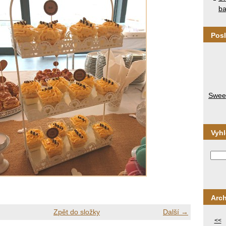
ba
Posl
Sweet
Vyh
Arch
Zpět do složky
Další →
<<