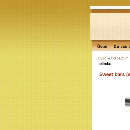
Úvod
Co vše 
Úvod
»
Fotoalbum
kelímku
Sweet bars (