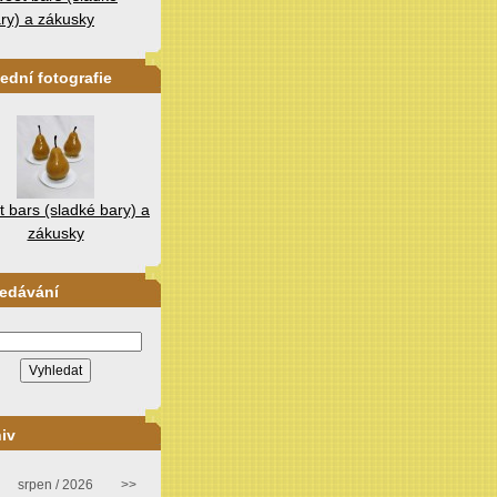
ry) a zákusky
ední fotografie
 bars (sladké bary) a
zákusky
ledávání
iv
srpen / 2026
>>