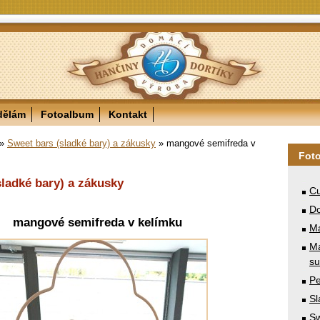
dělám
Fotoalbum
Kontakt
»
Sweet bars (sladké bary) a zákusky
»
mangové semifreda v
Fot
sladké bary) a zákusky
Cu
Do
mangové semifreda v kelímku
M
Ma
su
Pe
Sl
Sw