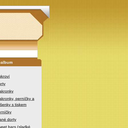
oalbum
kroví
rty
akronky
kronky, perníčky a
šenky s tiskem
rníčky
ané dorty
eet bars (sladké